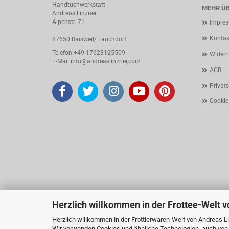
Handtuchwerkstatt
MEHR ÜB
Andreas Linzner
Alpenstr. 71
Impre
Kontak
87650 Baisweil/ Lauchdorf
Telefon +49 17623125509
Widerr
E-Mail
info@
andreaslinzner,com
AGB
Privat
Cookie
Herzlich willkommen in der Frottee-Welt 
Herzlich willkommen in der Frottierwaren-Welt von Andreas L
Vertrag widerrufen
Wir verwenden Cookies und ähnliche Technologien, auch von D