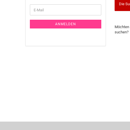
Die Su
WEITER
E-
ZUR
Mail
NEWSLETTER-
ANMELDUNG
MÖCHTE
ANMELDEN
Möchten 
SIE
suchen?
NOCH
EINMAL
SUCHEN