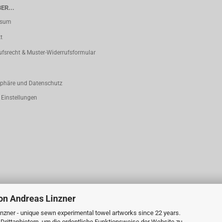
ER...
ssum
t
ufsrecht & Muster-Widerrufsformular
sphäre und Datenschutz
 Einstellungen
von Andreas Linzner
inzner - unique sewn experimental towel artworks since 22 years.
rittanbietern, um die ordentliche Funktionsweise der Website zu