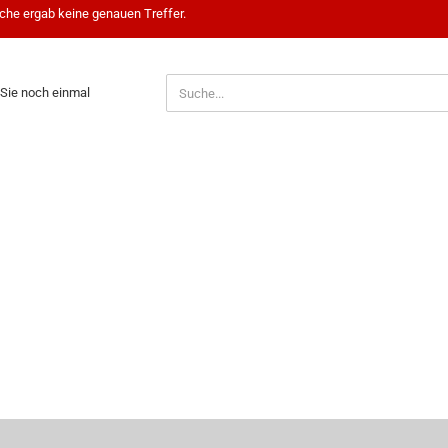
che ergab keine genauen Treffer.
N
Sie noch einmal
?