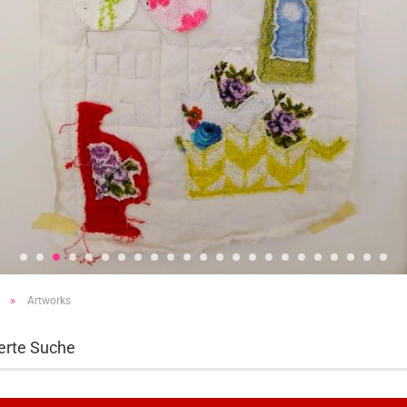
»
Artworks
erte Suche