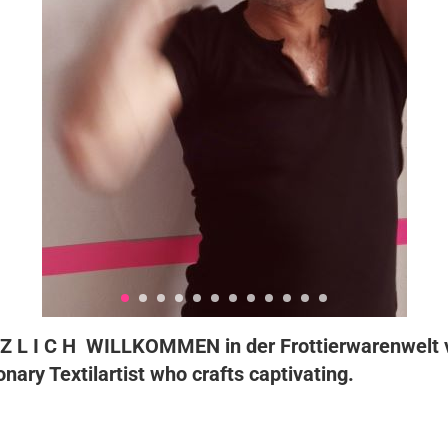
 Z L I C H WILLKOMMEN in der Frottierwarenwelt 
onary Textilartist who crafts captivating.